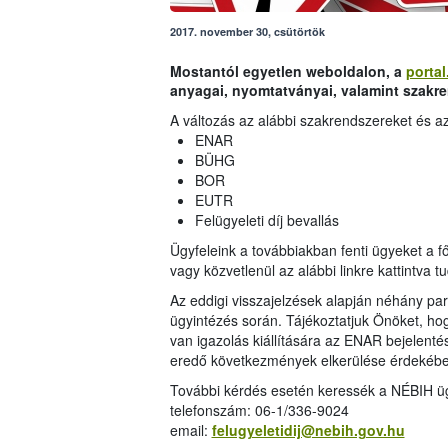
2017. november 30, csütörtök
Mostantól egyetlen weboldalon, a
portal
anyagai, nyomtatványai, valamint szakre
A változás az alábbi szakrendszereket és az
ENAR
BÜHG
BOR
EUTR
Felügyeleti díj bevallás
Ügyfeleink a továbbiakban fenti ügyeket a fő
vagy közvetlenül az alábbi linkre kattintva tu
Az eddigi visszajelzések alapján néhány par
ügyintézés során. Tájékoztatjuk Önöket, hog
van igazolás kiállítására az ENAR bejelenté
eredő következmények elkerülése érdekébe
További kérdés esetén keressék a NÉBIH üg
telefonszám: 06-1/336-9024
email:
felugyeletidij@nebih.gov.hu