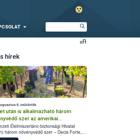
PCSOLAT
s hírek
augusztus 6, csütörtök
et után is alkalmazható három
nyvédő szer az amerikai
őkabóca ellen
zeti Élelmiszerlánc-biztonsági Hivatal
h) három növényvédő szer – Decis Forte,
an 24 EW, Oroganic – engedélyokiratát