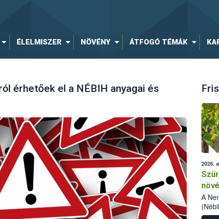
ÉLELMISZER
NÖVÉNY
ÁTFOGÓ TÉMÁK
KA
lról érhetőek el a NÉBIH anyagai és
Fris
2026. 
Szür
növé
szől
A Nem
(Nébi
Klart