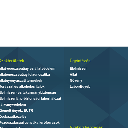
Szakterületek
Ügyintézés
Állat-egészségügy és állatvédelem
Élelmiszer
Állategészségügyi diagnosztika
Állat
Állatgyógyászati termékek
Növény
Borászat és alkoholos italok
Labor/Egyéb
Élelmiszer- és takarmánybiztonság
Élelmiszerlánc-biztonsági laborhálózat
Járványvédelem
Kiemelt ügyek, EUTR
Kockázatkezelés
Mezőgazdasági genetikai erőforrások
Gyakori kérdések