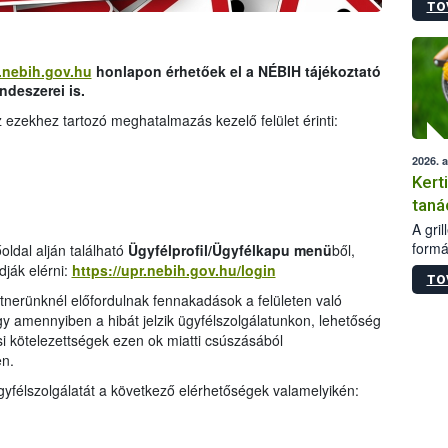
TO
módos
egész
felha
célja
.nebih.gov.hu
honlapon érhetőek el a NÉBIH tájékoztató
lehet
ndeszerei is.
Az Or
 ezekhez tartozó meghatalmazás kezelő felület érinti:
felha
terme
2026. 
Kert
taná
A gri
formá
oldal alján található
Ügyfélprofil/Ügyfélkapu menü
ből,
romlá
dják elérni:
https://upr.nebih.gov.hu/login
TO
szapo
tnerünknél előfordulnak fennakadások a felületen való
sütög
y amennyiben a hibát jelzik ügyfélszolgálatunkon, lehetőség
techni
si kötelezettségek ezen ok miatti csúszásából
alapa
n.
higié
hőkez
yfélszolgálatát a következő elérhetőségek valamelyikén:
tárol
Hivat
a biz